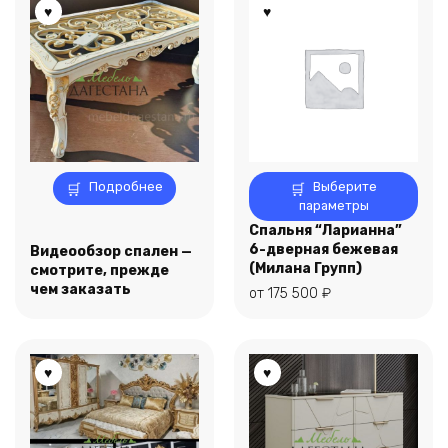
Этот
Подробнее
Выберите
товар
параметры
имеет
Спальня “Ларианна”
несколько
6-дверная бежевая
Видеообзор спален —
вариаций.
(Милана Групп)
смотрите, прежде
Опции
чем заказать
от
175 500
₽
можно
выбрать
на
странице
товара.