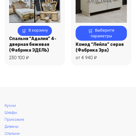
Этот
В корзину
Выберите
товар
параметры
Спальня “Адалия” 4-
имеет
дверная бежевая
Комод “Лейла” серая
несколько
(Фабрика ЭДЕЛЬ)
(Фабрика Эра)
вариаций.
230 100
₽
от
4 940
₽
Опции
можно
выбрать
на
странице
товара.
Кухни
Шкафы
Прихожие
Диваны
Спальни