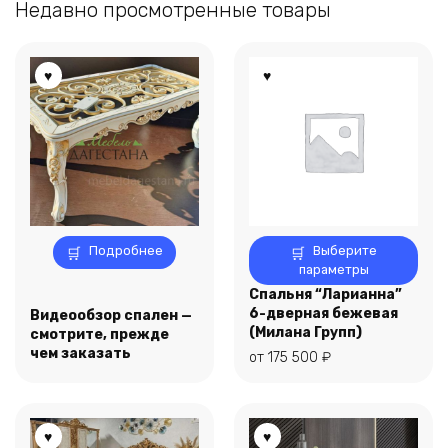
Недавно просмотренные товары
Этот
Подробнее
Выберите
товар
параметры
имеет
Спальня “Ларианна”
несколько
6-дверная бежевая
Видеообзор спален —
вариаций.
(Милана Групп)
смотрите, прежде
Опции
чем заказать
от
175 500
₽
можно
выбрать
на
странице