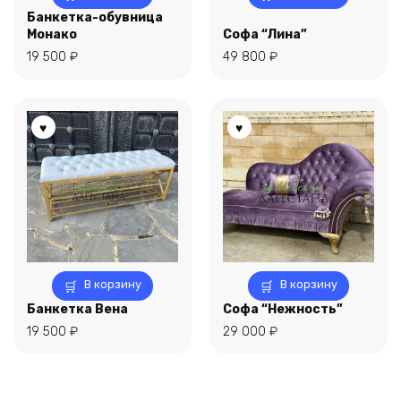
Банкетка-обувница
Монако
Софа “Лина”
19 500
₽
49 800
₽
В корзину
В корзину
Банкетка Вена
Софа “Нежность”
19 500
₽
29 000
₽