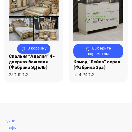
товара.
Этот
В корзину
Выберите
товар
параметры
Спальня “Адалия” 4-
имеет
дверная бежевая
Комод “Лейла” серая
несколько
(Фабрика ЭДЕЛЬ)
(Фабрика Эра)
вариаций.
230 100
₽
от
4 940
₽
Опции
можно
выбрать
на
странице
товара.
Кухни
Шкафы