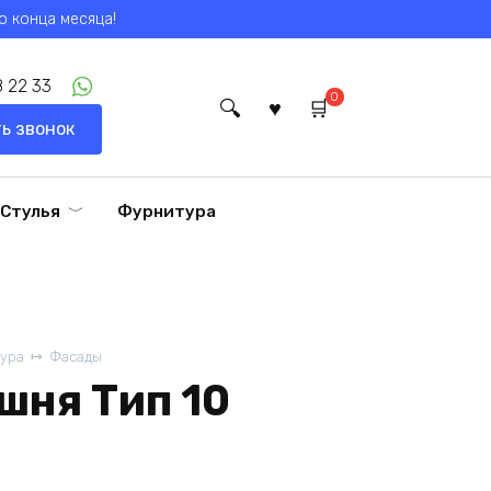
о конца месяца!
 22 33
0
ь звонок
Стулья
Фурнитура
ура
Фасады
шня Тип 10