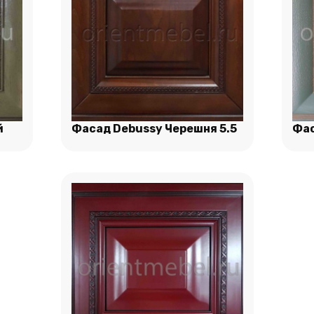
й
Фасад Debussy Черешня 5.5
Фас
Подробнее