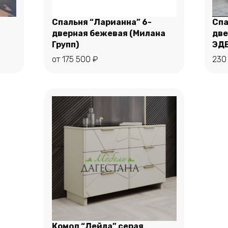
Спальня “Ларианна” 6-
Спа
дверная бежевая (Милана
две
Этот
Групп)
ЭДЕ
Выберите параметры
товар
от
175 500
₽
230
имеет
несколько
вариаций.
Опции
можно
выбрать
на
странице
товара.
Комод “Лейла” серая