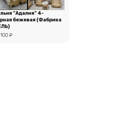
льня “Адалия” 4-
рная бежевая (Фабрика
ЛЬ)
В корзину
 100
₽