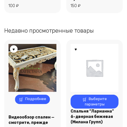
100
₽
150
₽
Недавно просмотренные товары
Этот
Подробнее
Выберите
товар
параметры
имеет
Спальня “Ларианна”
несколько
6-дверная бежевая
Видеообзор спален —
вариаций.
(Милана Групп)
смотрите, прежде