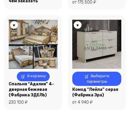
Опции
чем заказать
от
175 500
₽
можно
выбрать
на
странице
товара.
Этот
В корзину
Выберите
товар
параметры
Спальня “Адалия” 4-
имеет
дверная бежевая
Комод “Лейла” серая
несколько
(Фабрика ЭДЕЛЬ)
(Фабрика Эра)
вариаций.
230 100
₽
от
4 940
₽
Опции
можно
выбрать
на
странице