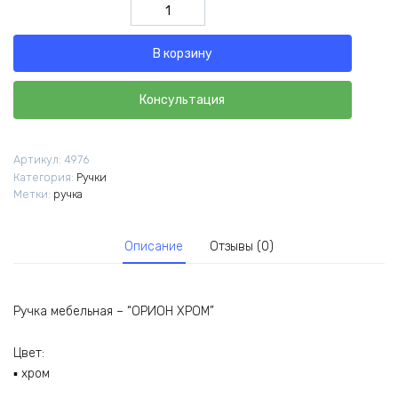
Количество
товара
Ручка
В корзину
мебельная
-
"ОРИОН
Консультация
ХРОМ"
Артикул:
4976
Категория:
Ручки
Метки:
ручка
Описание
Отзывы (0)
Ручка мебельная – “ОРИОН ХРОМ”
Цвет:
▪ хром