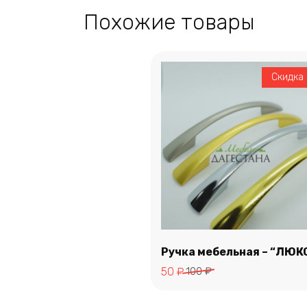
Похожие товары
Скидка
Ручка мебельная – “ЛЮК
Первоначальная
Текущая
50
₽
100
₽
В корзину
цена
цена:
составляла
50 ₽.