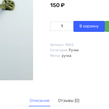
150
₽
Количество
В корзину
товара
Ручка
мебельная
Артикул:
4866
-
Категория:
Ручки
"ПЛЕТЕНКА"
Метки:
ручка
Описание
Отзывы (0)