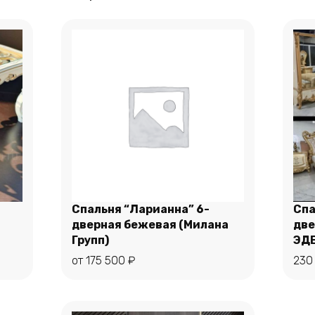
Спальня “Ларианна” 6-
Спа
дверная бежевая (Милана
две
Этот
Групп)
ЭДЕ
Выберите параметры
товар
от
175 500
₽
230
имеет
несколько
вариаций.