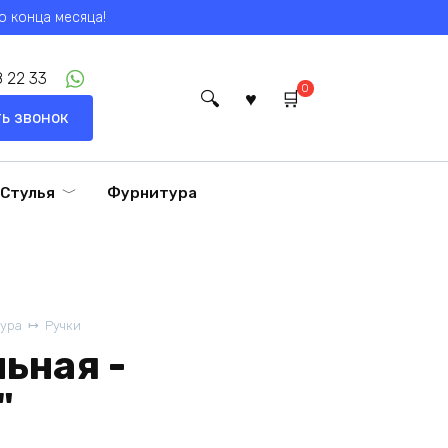
о конца месяца!
 22 33
0
ь звонок
Стулья
Фурнитура
ура
Ручки
ьная -
"