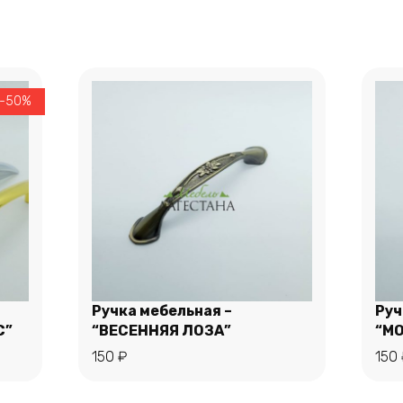
 -50%
Ручка мебельная –
Руч
С”
“ВЕСЕННЯЯ ЛОЗА”
“М
150
₽
150
В корзину