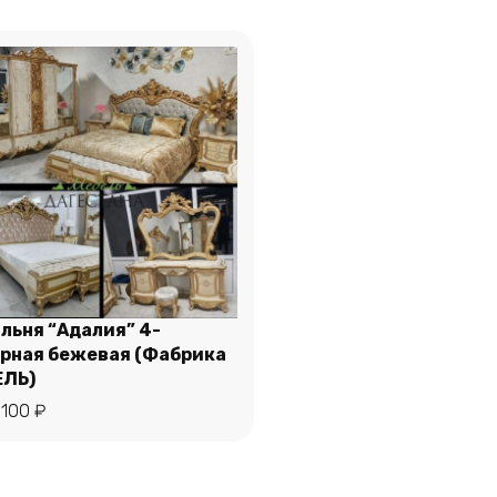
льня “Адалия” 4-
рная бежевая (Фабрика
ЛЬ)
В корзину
 100
₽