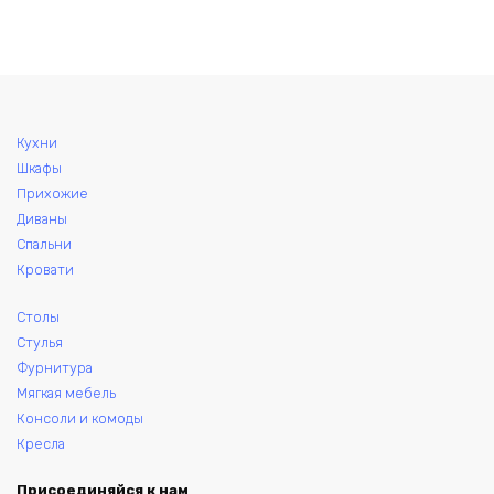
можно
выбрать
на
странице
товара.
Кухни
Шкафы
Прихожие
Диваны
Спальни
Кровати
Столы
Стулья
Фурнитура
Мягкая мебель
Консоли и комоды
Кресла
Присоединяйся к нам