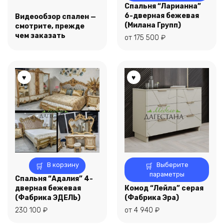
имеет
Спальня “Ларианна”
несколько
6-дверная бежевая
Видеообзор спален —
вариаций.
(Милана Групп)
смотрите, прежде
Опции
чем заказать
от
175 500
₽
можно
выбрать
на
странице
товара.
Этот
В корзину
Выберите
товар
параметры
Спальня “Адалия” 4-
имеет
дверная бежевая
Комод “Лейла” серая
несколько
(Фабрика ЭДЕЛЬ)
(Фабрика Эра)
вариаций.
230 100
₽
от
4 940
₽
Опции