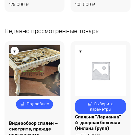
125 000
₽
105 000
₽
Недавно просмотренные товары
Этот
Подробнее
Выберите
товар
параметры
имеет
Спальня “Ларианна”
несколько
6-дверная бежевая
Видеообзор спален —
вариаций.
(Милана Групп)
смотрите, прежде
Опции
чем заказать