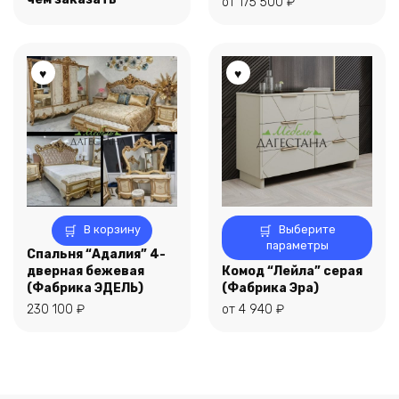
от
175 500
₽
можно
выбрать
на
странице
товара.
Этот
В корзину
Выберите
товар
параметры
Спальня “Адалия” 4-
имеет
дверная бежевая
Комод “Лейла” серая
несколько
(Фабрика ЭДЕЛЬ)
(Фабрика Эра)
вариаций.
230 100
₽
от
4 940
₽
Опции
можно
выбрать
на
странице