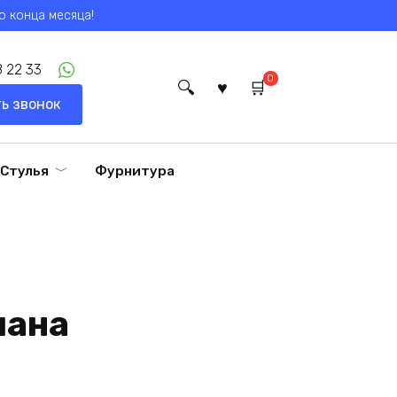
о конца месяца!
 22 33
0
ь звонок
Стулья
Фурнитура
иана