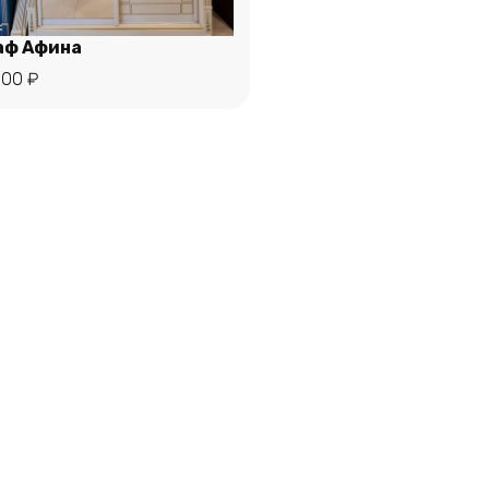
аф Афина
000
₽
В корзину