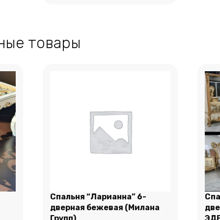
В корзину
ные товары
Спальня “Ларианна” 6-
Спа
дверная бежевая (Милана
две
Этот
Групп)
ЭДЕ