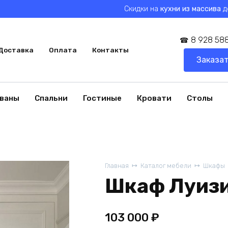
Скидки на
кухни из массива
д
8 928 588
Доставка
Оплата
Контакты
Заказат
ваны
Спальни
Гостиные
Кровати
Столы
Главная
Каталог мебели
Шкафы
Шкаф Луиз
103 000
₽