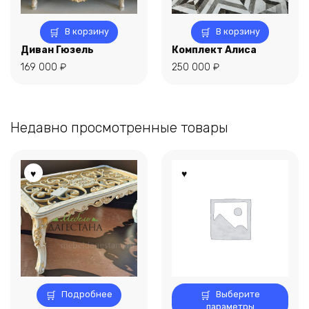
В корзину
В корзину
Диван Гюзель
Комплект Алиса
169 000
₽
250 000
₽
Недавно просмотренные товары
Этот
Подробнее
Выберите
товар
параметры