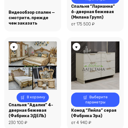
имеет
Спальня “Ларианна”
несколько
6-дверная бежевая
Видеообзор спален —
вариаций.
(Милана Групп)
смотрите, прежде
Опции
чем заказать
от
175 500
₽
можно
выбрать
на
странице
товара.
Этот
В корзину
Выберите
товар
параметры
Спальня “Адалия” 4-
имеет
дверная бежевая
Комод “Лейла” серая
несколько
(Фабрика ЭДЕЛЬ)
(Фабрика Эра)
вариаций.
230 100
₽
от
4 940
₽
Опции