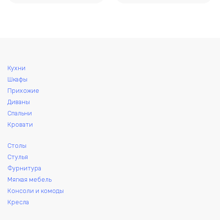
можно
выбрать
на
странице
товара.
Кухни
Шкафы
Прихожие
Диваны
Спальни
Кровати
Столы
Стулья
Фурнитура
Мягкая мебель
Консоли и комоды
Кресла