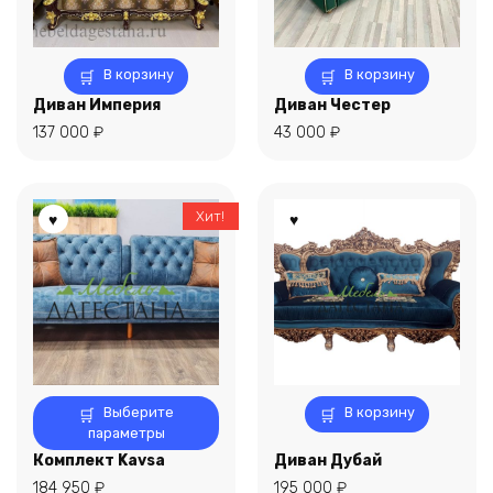
В корзину
В корзину
Диван Империя
Диван Честер
137 000
₽
43 000
₽
Хит!
Этот
Выберите
В корзину
товар
параметры
имеет
Комплект Kavsa
Диван Дубай
несколько
184 950
₽
195 000
₽