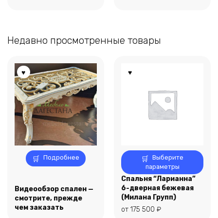
вариаций.
Опции
можно
выбрать
Недавно просмотренные товары
на
странице
товара.
Этот
Подробнее
Выберите
товар
параметры
имеет
Спальня “Ларианна”
несколько
6-дверная бежевая
Видеообзор спален —
вариаций.
(Милана Групп)
смотрите, прежде
Опции
чем заказать
от
175 500
₽
можно