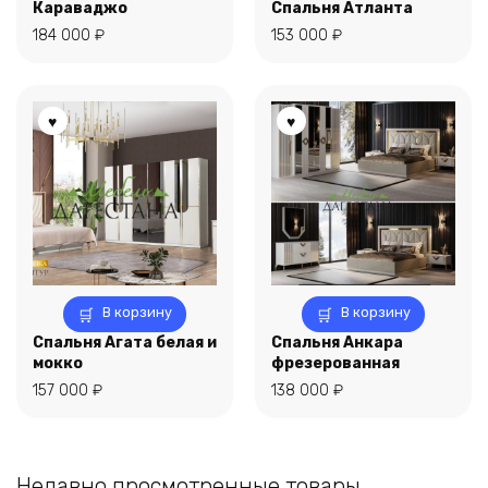
Караваджо
Спальня Атланта
184 000
₽
153 000
₽
В корзину
В корзину
Спальня Агата белая и
Спальня Анкара
мокко
фрезерованная
157 000
₽
138 000
₽
Недавно просмотренные товары