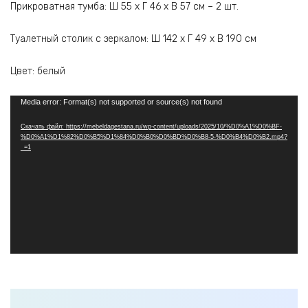
Прикроватная тумба: Ш 55 х Г 46 х В 57 см – 2 шт.
Туалетный столик с зеркалом: Ш 142 х Г 49 х В 190 см
Цвет: белый
Видеоплеер
Media error: Format(s) not supported or source(s) not found
Скачать файл: https://mebeldagestana.ru/wp-content/uploads/2025/10/%D0%A1%D0%BF-
%D0%A1%D1%82%D0%B5%D1%84%D0%B0%D0%BD%D0%B8-5-%D0%B4%D0%B2.mp4?
_=1