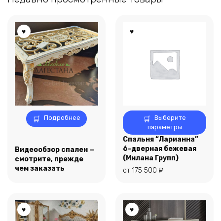
Этот
Подробнее
Выберите
товар
параметры
имеет
Спальня “Ларианна”
несколько
6-дверная бежевая
Видеообзор спален —
вариаций.
(Милана Групп)
смотрите, прежде
Опции
чем заказать
от
175 500
₽
можно
выбрать
на
странице
товара.